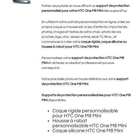
Faites-vous plaisir en vous offrant un
support de protection
personnalisé pour votre HTC One M8 Mini
dès aujourd'hui.
En utilisant notre outil de personnalisation en ligne, créer sa
propre coque ou housse est un jeu d'enfants. Importez les
photos, images et textes de votre choix : photo de vos
proches, logo, star, dessin animé, série TV, films... et
commencez à créer votre
coque rigide, coque silicone ou
housse à rabat pour HTC One M8 Mini
.
Personnalisez votre
support de protection HTC One M8
Mini
et obtenez un résultat professionnel qui vous
correspond.
Votre plus belle photo en haute définition sur votre
support
de protection HTC One M8 Mini
.
Supports de protection personnalisables pour
HTC One M8
Mini
disponibles :
Coque rigide personnalisable
pour HTC One M8 Mini
Housse à rabat
personnalisable HTC One M8 Mini
Coque silicone HTC One M8 Mini