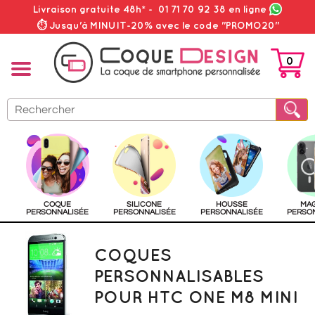
Livraison gratuite 48h*
-
01 71 70 92 38
en ligne
⏱ Jusqu'à MINUIT-20% avec le code "PROMO20"
0
PANIER
COQUE
SILICONE
HOUSSE
MA
PERSONNALISÉE
PERSONNALISÉE
PERSONNALISÉE
PERSO
COQUES
PERSONNALISABLES
POUR HTC ONE M8 MINI