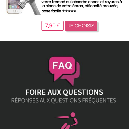
verre trempé qui absorbe chocs et rayures à
la place de votre écran, efficacité prouvée,
pose facile
⭐
⭐
⭐
⭐
⭐
7,90 €
JE CHOISIS