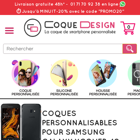
Livraison gratuite 48h*
-
01 71 70 92 38
en ligne
⏱ Jusqu'à MINUIT-20% avec le code "PROMO20"
0
PANIER
COQUE
SILICONE
HOUSSE
MA
PERSONNALISÉE
PERSONNALISÉE
PERSONNALISÉE
PERSO
COQUES
PERSONNALISABLES
POUR SAMSUNG