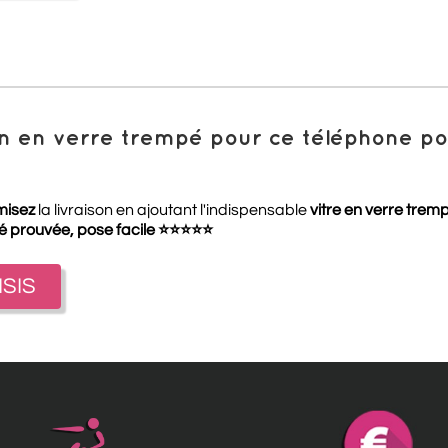
ion en verre trempé pour ce téléphone 
misez
la livraison en ajoutant l'indispensable
vitre en verre trem
té prouvée, pose facile
⭐
⭐
⭐
⭐
⭐
ISIS