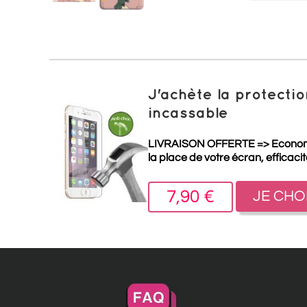
J'achète la protect
incassable
LIVRAISON OFFERTE =>
Econo
la place de votre écran, efficaci
7,90 €
JE CHO