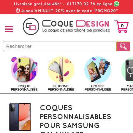
Livraison gratuite 48h*
-
01 71 70 92 38
en ligne
⏱ Jusqu'à MINUIT-20% avec le code "PROMO20"
0
PANIER
COQUE
SILICONE
HOUSSE
MA
PERSONNALISÉE
PERSONNALISÉE
PERSONNALISÉE
PERSO
COQUES
PERSONNALISABLES
POUR SAMSUNG