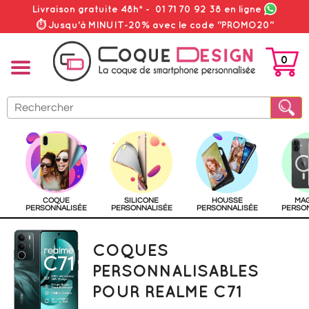
Livraison gratuite 48h*
-
01 71 70 92 38
en ligne
⏱ Jusqu'à MINUIT-20% avec le code "PROMO20"
0
PANIER
COQUE
SILICONE
HOUSSE
MA
PERSONNALISÉE
PERSONNALISÉE
PERSONNALISÉE
PERSO
COQUES
PERSONNALISABLES
POUR REALME C71