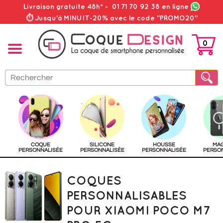
Livraison gratuite 48h*
-
01 71 70 92 38
en ligne
⏱ Jusqu'à MINUIT-20% avec le code "PROMO20"
0
PANIER
COQUE
SILICONE
HOUSSE
MA
PERSONNALISÉE
PERSONNALISÉE
PERSONNALISÉE
PERSO
COQUES
PERSONNALISABLES
POUR XIAOMI POCO M7