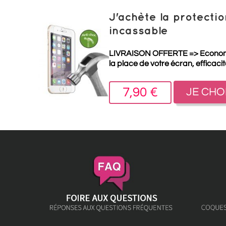
J'achète la protect
incassable
LIVRAISON OFFERTE =>
Econo
la place de votre écran, efficaci
7,90 €
JE CHO