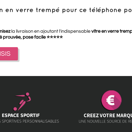
ion en verre trempé pour ce téléphone 
misez
la livraison en ajoutant l'indispensable
vitre en verre trem
té prouvée, pose facile
⭐
⭐
⭐
⭐
⭐
ISIS