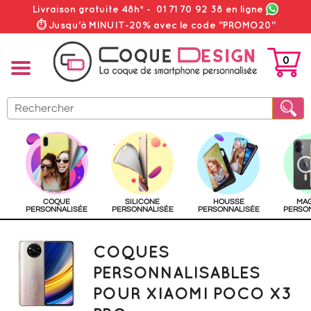
Livraison gratuite 48h*
-
01 71 70 92 38
en ligne
⏱ Jusqu'à MINUIT-20% avec le code "PROMO20"
0
PANIER
COQUE
SILICONE
HOUSSE
MA
PERSONNALISÉE
PERSONNALISÉE
PERSONNALISÉE
PERSO
COQUES
PERSONNALISABLES
POUR XIAOMI POCO X3