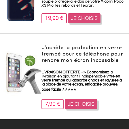
souple protègera le dos de votre Xiaomi Poco
X3 Pro, les rebords et l'écran.
19,90 €
JE CHOISIS
J'achète la protection en verre
trempé pour ce téléphone pour
rendre mon écran incassable
LIVRAISON OFFERTE =>
Economisez
la
livraison en ajoutant l'indispensable
vitre en
verre trempé qui absorbe chocs et rayures à
la place de votre écran, efficacité prouvée,
pose facile
⭐
⭐
⭐
⭐
⭐
7,90 €
JE CHOISIS