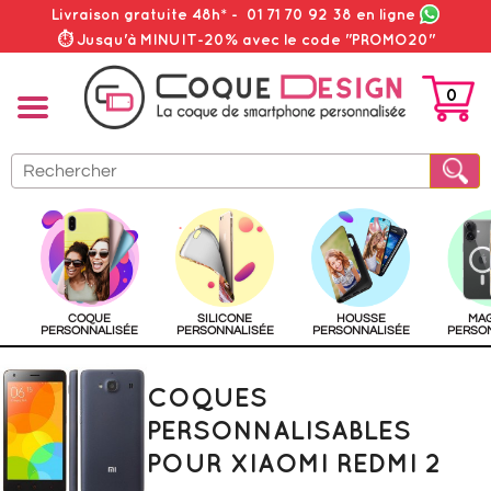
Livraison gratuite 48h*
-
01 71 70 92 38
en ligne
⏱ Jusqu'à MINUIT-20% avec le code "PROMO20"
0
PANIER
COQUE
SILICONE
HOUSSE
MA
PERSONNALISÉE
PERSONNALISÉE
PERSONNALISÉE
PERSO
COQUES
PERSONNALISABLES
POUR XIAOMI REDMI 2