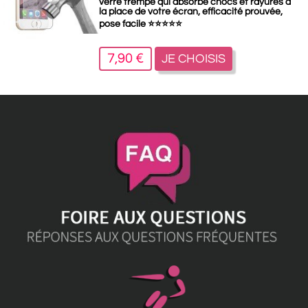
verre trempé qui absorbe chocs et rayures à
la place de votre écran, efficacité prouvée,
pose facile
⭐
⭐
⭐
⭐
⭐
7,90 €
JE CHOISIS