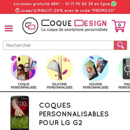
Livraison gratuite 48h*
-
01 71 70 92 38
en ligne
⏱ Jusqu'à MINUIT-20% avec le code "PROMO20"
0
PANIER
COQUE
SILICONE
HOUSSE
MA
PERSONNALISÉE
PERSONNALISÉE
PERSONNALISÉE
PERSO
COQUES
PERSONNALISABLES
POUR LG G2