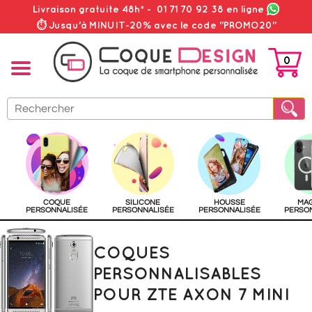
Livraison gratuite 48h*
-
01 71 70 92 38
en ligne
⏱ Jusqu'à MINUIT-20% avec le code "PROMO20"
0
PANIER
COQUE
SILICONE
HOUSSE
MA
PERSONNALISÉE
PERSONNALISÉE
PERSONNALISÉE
PERSO
COQUES
PERSONNALISABLES
POUR ZTE AXON 7 MINI