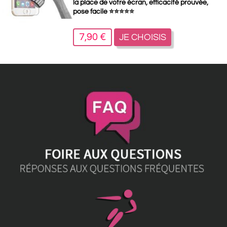
la place de votre écran, efficacité prouvée,
pose facile
⭐
⭐
⭐
⭐
⭐
7,90 €
JE CHOISIS