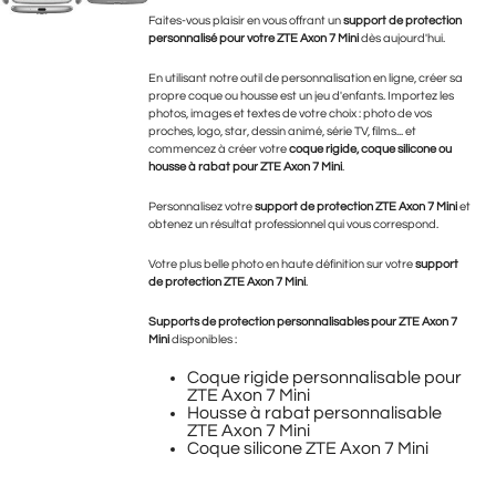
Faites-vous plaisir en vous offrant un
support de protection
personnalisé pour votre ZTE Axon 7 Mini
dès aujourd'hui.
En utilisant notre outil de personnalisation en ligne, créer sa
propre coque ou housse est un jeu d'enfants. Importez les
photos, images et textes de votre choix : photo de vos
proches, logo, star, dessin animé, série TV, films... et
commencez à créer votre
coque rigide, coque silicone ou
housse à rabat pour ZTE Axon 7 Mini
.
Personnalisez votre
support de protection ZTE Axon 7 Mini
et
obtenez un résultat professionnel qui vous correspond.
Votre plus belle photo en haute définition sur votre
support
de protection ZTE Axon 7 Mini
.
Supports de protection personnalisables pour
ZTE Axon 7
Mini
disponibles :
Coque rigide personnalisable pour
ZTE Axon 7 Mini
Housse à rabat personnalisable
ZTE Axon 7 Mini
Coque silicone ZTE Axon 7 Mini