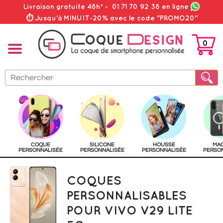
Livraison gratuite 48h*
-
01 71 70 92 38
en ligne
⏱ Jusqu'à MINUIT-20% avec le code "PROMO20"
0
PANIER
COQUE
SILICONE
HOUSSE
MA
PERSONNALISÉE
PERSONNALISÉE
PERSONNALISÉE
PERSO
COQUES
PERSONNALISABLES
POUR VIVO V29 LITE