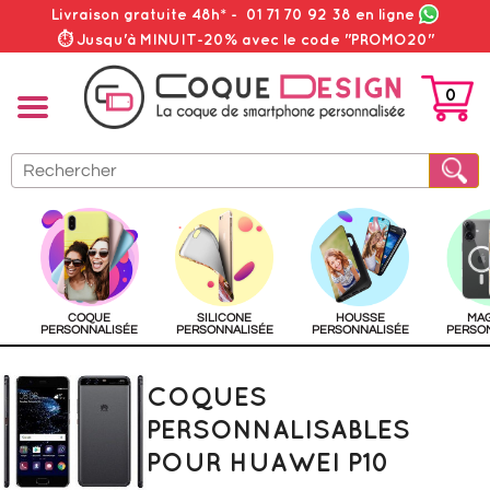
Livraison gratuite 48h*
-
01 71 70 92 38
en ligne
⏱ Jusqu'à MINUIT-20% avec le code "PROMO20"
0
PANIER
COQUE
SILICONE
HOUSSE
MA
PERSONNALISÉE
PERSONNALISÉE
PERSONNALISÉE
PERSO
COQUES
PERSONNALISABLES
POUR HUAWEI P10