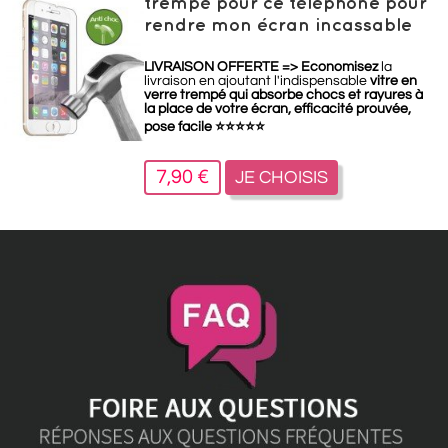
trempé pour ce téléphone pour
rendre mon écran incassable
LIVRAISON OFFERTE =>
Economisez
la
livraison en ajoutant l'indispensable
vitre en
verre trempé qui absorbe chocs et rayures à
la place de votre écran, efficacité prouvée,
pose facile
⭐
⭐
⭐
⭐
⭐
7,90 €
JE CHOISIS