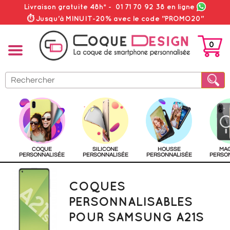
Livraison gratuite 48h*
-
01 71 70 92 38
en ligne
⏱ Jusqu'à MINUIT-20% avec le code "PROMO20"
0
PANIER
COQUE
SILICONE
HOUSSE
MA
PERSONNALISÉE
PERSONNALISÉE
PERSONNALISÉE
PERSO
COQUES
PERSONNALISABLES
POUR SAMSUNG A21S