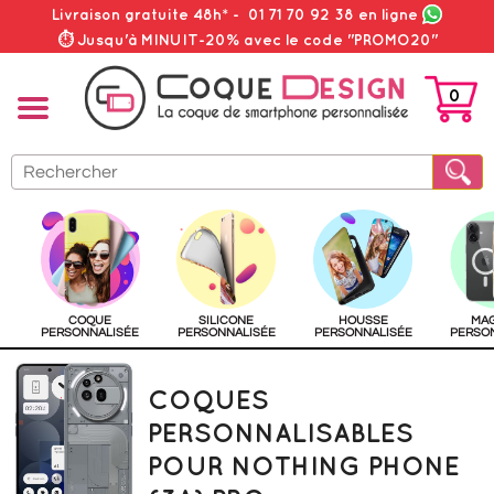
Livraison gratuite 48h*
-
01 71 70 92 38
en ligne
⏱ Jusqu'à MINUIT-20% avec le code "PROMO20"
0
PANIER
COQUE
SILICONE
HOUSSE
MA
PERSONNALISÉE
PERSONNALISÉE
PERSONNALISÉE
PERSO
COQUES
PERSONNALISABLES
POUR NOTHING PHONE