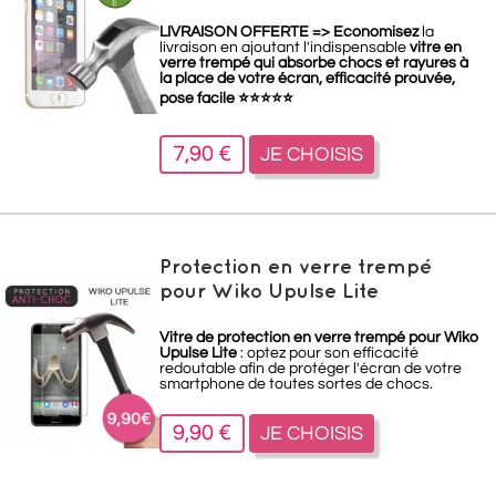
LIVRAISON OFFERTE =>
Economisez
la
livraison en ajoutant l'indispensable
vitre en
verre trempé qui absorbe chocs et rayures à
la place de votre écran, efficacité prouvée,
pose facile
⭐
⭐
⭐
⭐
⭐
7,90 €
JE CHOISIS
Protection en verre trempé
pour Wiko Upulse Lite
Vitre de protection en verre trempé pour Wiko
Upulse Lite
: optez pour son efficacité
redoutable afin de protéger l'écran de votre
smartphone de toutes sortes de chocs.
9,90 €
JE CHOISIS