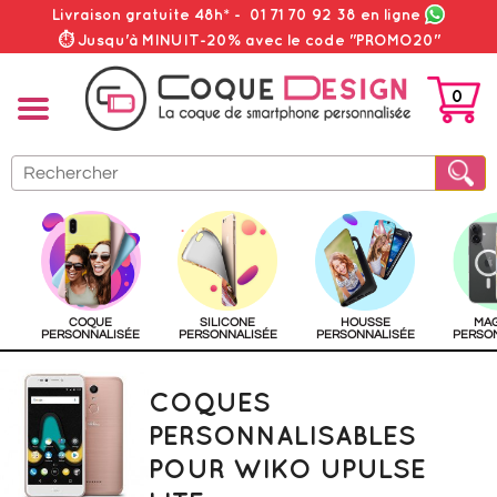
Livraison gratuite 48h*
-
01 71 70 92 38
en ligne
⏱ Jusqu'à MINUIT-20% avec le code "PROMO20"
0
PANIER
COQUE
SILICONE
HOUSSE
MA
PERSONNALISÉE
PERSONNALISÉE
PERSONNALISÉE
PERSO
COQUES
PERSONNALISABLES
POUR WIKO UPULSE