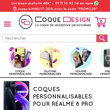
Livraison gratuite 48h*
-
01 71 70 92 38
en ligne
⏱ Jusqu'à MINUIT-20% avec le code "PROMO20"
0
PANIER
COQUE
SILICONE
HOUSSE
MA
PERSONNALISÉE
PERSONNALISÉE
PERSONNALISÉE
PERSO
COQUES
PERSONNALISABLES
POUR REALME 8 PRO