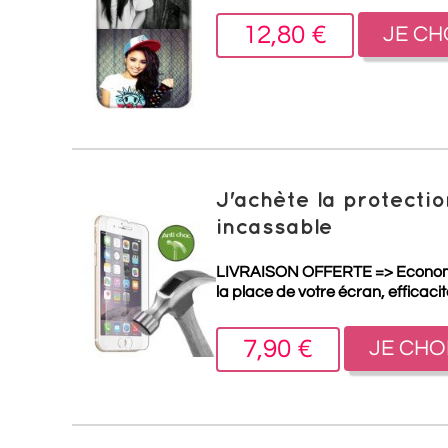
12,80 €
JE CH
J'achète la protect
incassable
LIVRAISON OFFERTE =>
Econo
la place de votre écran, efficaci
7,90 €
JE CHO