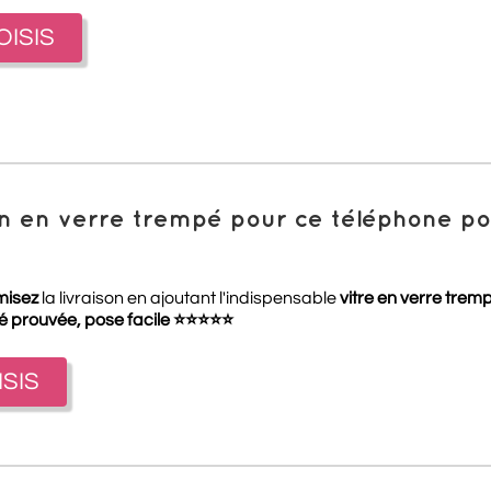
OISIS
ion en verre trempé pour ce téléphone 
misez
la livraison en ajoutant l'indispensable
vitre en verre trem
té prouvée, pose facile
⭐
⭐
⭐
⭐
⭐
ISIS