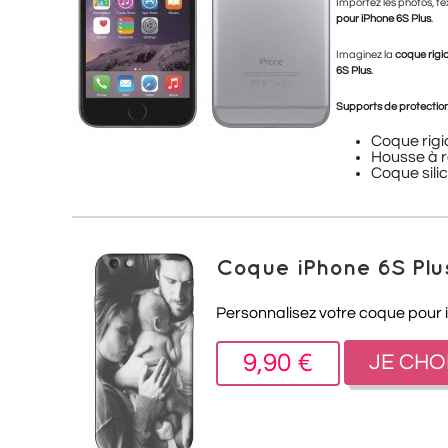
Importez les photos, te
pour iPhone 6S Plus
.
Imaginez la
coque rigid
6S Plus
.
Supports de protection
Coque rigi
Housse à r
Coque sili
Coque iPhone 6S Plu
Personnalisez votre coque pour 
9,90 €
JE CHO