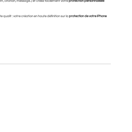
om, citation, message..) et créez facilement votre
protection personnalisée
 qualit : votre création en haute définition sur la
protection de votre iPhone