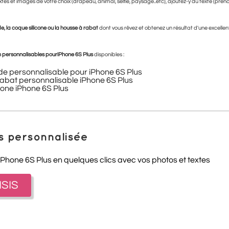
xtes et images de votre choix (drapeau, animal, selfie, paysage..etc), ajoutez-y du texte (prén
e, la coque silicone ou la housse à rabat
dont vous rêvez et obtenez un résultat d'une excellente
 personnalisables pour
iPhone 6S Plus
disponibles :
de personnalisable pour iPhone 6S Plus
abat personnalisable iPhone 6S Plus
cone iPhone 6S Plus
s personnalisée
iPhone 6S Plus en quelques clics avec vos photos et textes
ISIS