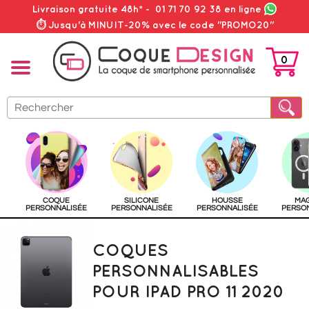
Livraison gratuite 48h*
-
01 71 70 92 38
en ligne
⏱ Jusqu'à MINUIT-20% avec le code "PROMO20"
0
PANIER
COQUE
SILICONE
HOUSSE
MA
PERSONNALISÉE
PERSONNALISÉE
PERSONNALISÉE
PERSO
COQUES
PERSONNALISABLES
POUR IPAD PRO 11 2020