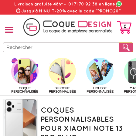
Livraison gratuite 48h*
-
01 71 70 92 38
en ligne
⏱ Jusqu'à MINUIT-20% avec le code "PROMO20"
0
PANIER
COQUE
SILICONE
HOUSSE
MA
PERSONNALISÉE
PERSONNALISÉE
PERSONNALISÉE
PERSO
COQUES
PERSONNALISABLES
POUR XIAOMI NOTE 13