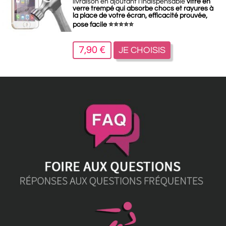
livraison en ajoutant l'indispensable
vitre en
verre trempé qui absorbe chocs et rayures à
la place de votre écran, efficacité prouvée,
pose facile
⭐
⭐
⭐
⭐
⭐
7,90 €
JE CHOISIS