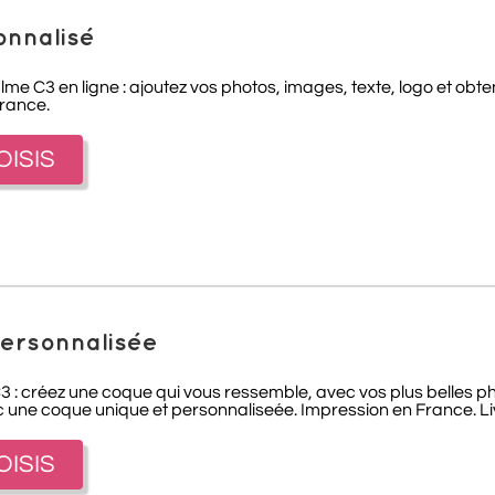
onnalisé
alme C3
en ligne : ajoutez vos photos, images, texte, logo et ob
France.
OISIS
personnalisée
 : créez une coque qui vous ressemble, avec vos plus belles phot
une coque unique et personnaliseée. Impression en France. Li
OISIS