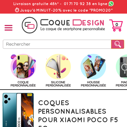
Livraison gratuite 48h*
-
01 71 70 92 38
en ligne
⏱ Jusqu'à MINUIT-20% avec le code "PROMO20"
0
PANIER
COQUE
SILICONE
HOUSSE
MA
PERSONNALISÉE
PERSONNALISÉE
PERSONNALISÉE
PERSO
COQUES
PERSONNALISABLES
POUR XIAOMI POCO F5