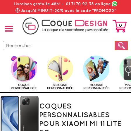
Livraison gratuite 48h*
-
01 71 70 92 38
en ligne
⏱ Jusqu'à MINUIT-20% avec le code "PROMO20"
0
PANIER
COQUE
SILICONE
HOUSSE
MA
PERSONNALISÉE
PERSONNALISÉE
PERSONNALISÉE
PERSO
COQUES
PERSONNALISABLES
POUR XIAOMI MI 11 LITE