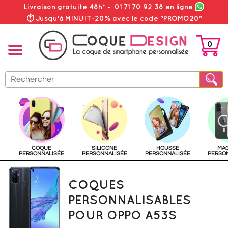
Livraison gratuite 48h*
-
01 71 70 92 38
en ligne
⏱ Jusqu'à MINUIT-20% avec le code "PROMO20"
0
PANIER
COQUE
SILICONE
HOUSSE
MA
PERSONNALISÉE
PERSONNALISÉE
PERSONNALISÉE
PERSO
COQUES
PERSONNALISABLES
POUR OPPO A53S