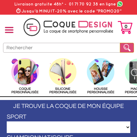
Livraison gratuite 48h*
-
01 71 70 92 38
en ligne
⏱ Jusqu'à MINUIT-20% avec le code "PROMO20"
0
PANIER
COQUE
SILICONE
HOUSSE
MA
PERSONNALISÉE
PERSONNALISÉE
PERSONNALISÉE
PERSO
JE TROUVE LA COQUE DE MON ÉQUIPE
SPORT