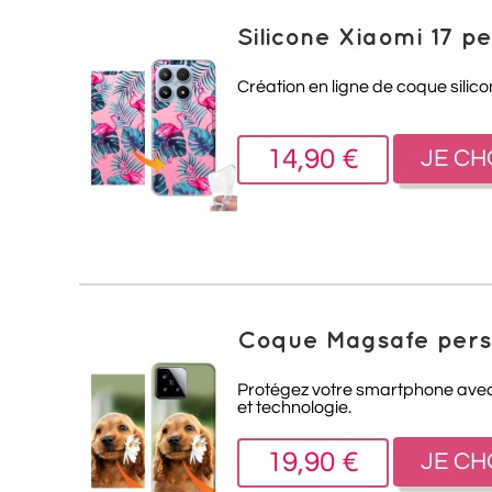
Silicone Xiaomi 17 p
Création en ligne de coque silic
14,90 €
JE CH
Coque Magsafe perso
Protégez votre smartphone avec c
et technologie.
19,90 €
JE CH