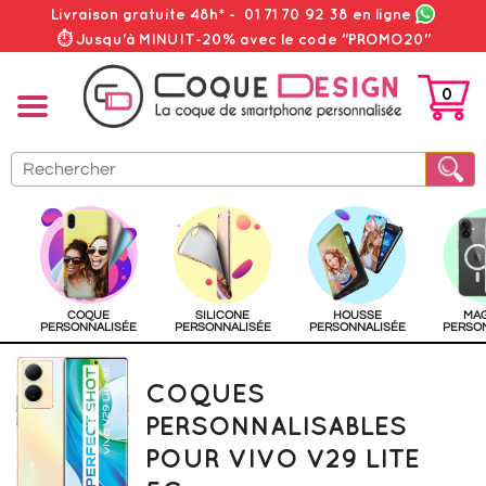
Livraison gratuite 48h*
-
01 71 70 92 38
en ligne
⏱ Jusqu'à MINUIT-20% avec le code "PROMO20"
0
PANIER
COQUE
SILICONE
HOUSSE
MA
PERSONNALISÉE
PERSONNALISÉE
PERSONNALISÉE
PERSO
COQUES
PERSONNALISABLES
POUR VIVO V29 LITE