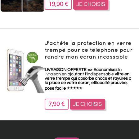
19,90 €
JE CHOISIS
J'achète la protection en verre
trempé pour ce téléphone pour
rendre mon écran incassable
LIVRAISON OFFERTE =>
Economisez
la
livraison en ajoutant l'indispensable
vitre en
verre trempé qui absorbe chocs et rayures à
la place de votre écran, efficacité prouvée,
pose facile
⭐
⭐
⭐
⭐
⭐
7,90 €
JE CHOISIS