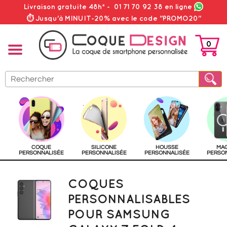
Livraison gratuite 48h*
-
01 71 70 92 38
en ligne
⏱ Jusqu'à MINUIT-20% avec le code "PROMO20"
0
PANIER
COQUE
SILICONE
HOUSSE
MA
PERSONNALISÉE
PERSONNALISÉE
PERSONNALISÉE
PERSO
COQUES
PERSONNALISABLES
POUR SAMSUNG