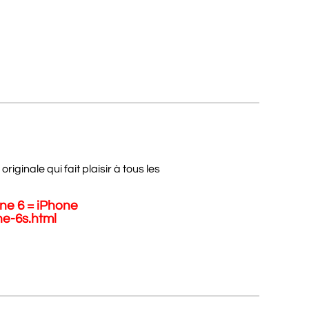
ginale qui fait plaisir à tous les
one 6 = iPhone
ne-6s.html