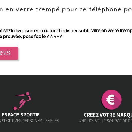
ion en verre trempé pour ce téléphone 
misez
la livraison en ajoutant l'indispensable
vitre en verre trem
té prouvée, pose facile
⭐
⭐
⭐
⭐
⭐
ISIS