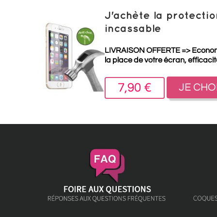
J'achète la protect
incassable
LIVRAISON OFFERTE =>
Econo
la place de votre écran, efficaci
7,90 €
JE CHO