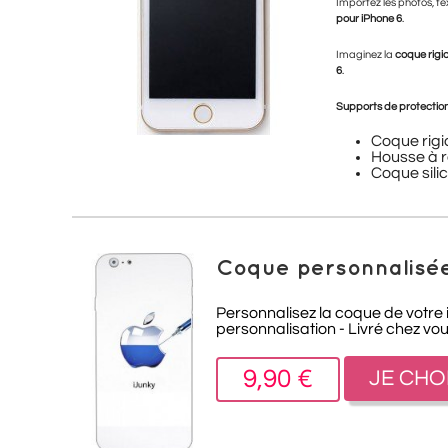
Importez les photos, te
pour iPhone 6
.
Imaginez la
coque rigid
6
.
Supports de protection
Coque rigi
Housse à r
Coque sili
Coque personnalisée
Personnalisez la coque de votre 
personnalisation - Livré chez vo
9,90 €
JE CHO