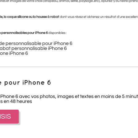
xtes et images de votre choix (drapeau, animal, selfie, paysage..etc), ajoutez-y du texte (prén
e, la coque silicone ou la housse à rabat
dont vous rêvez et obtenez un résultat d'une excellente
 personnalisables pour
iPhone 6
disponibles :
de personnalisable pour iPhone 6
abat personnalisable iPhone 6
cone iPhone 6
 pour iPhone 6
iPhone 6 avec vos photos, images et textes en moins de 5 minut
us en 48 heures
ISIS