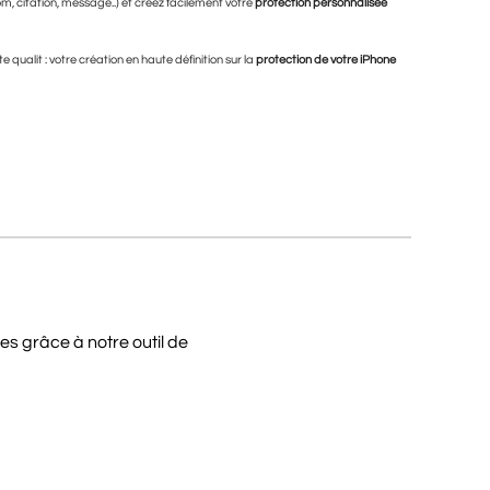
om, citation, message..) et créez facilement votre
protection personnalisée
 qualit : votre création en haute définition sur la
protection de votre iPhone
es grâce à notre outil de