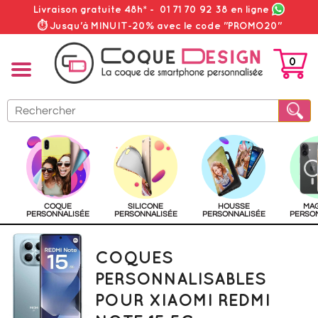
Livraison gratuite 48h*
-
01 71 70 92 38
en ligne
⏱ Jusqu'à MINUIT-20% avec le code "PROMO20"
0
PANIER
COQUE
SILICONE
HOUSSE
MA
PERSONNALISÉE
PERSONNALISÉE
PERSONNALISÉE
PERSO
COQUES
PERSONNALISABLES
POUR XIAOMI REDMI