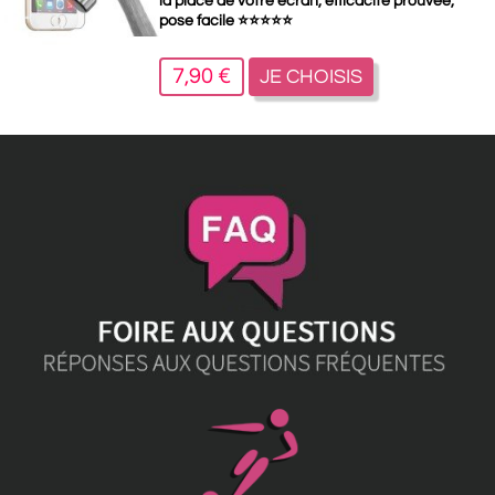
la place de votre écran, efficacité prouvée,
pose facile
⭐
⭐
⭐
⭐
⭐
7,90 €
JE CHOISIS