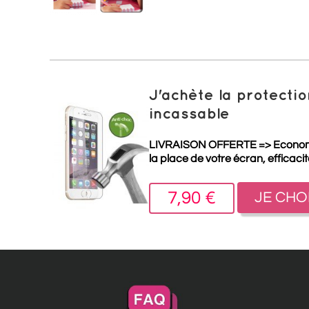
J'achète la protect
incassable
LIVRAISON OFFERTE =>
Econo
la place de votre écran, efficaci
7,90 €
JE CHO