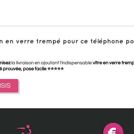
ion en verre trempé pour ce téléphone 
misez
la livraison en ajoutant l'indispensable
vitre en verre trem
té prouvée, pose facile
⭐
⭐
⭐
⭐
⭐
ISIS