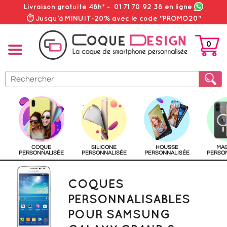
Livraison gratuite 48h*
-
01 71 70 92 38
en ligne
⏱ Jusqu'à MINUIT-20% avec le code "PROMO20"
0
PANIER
COQUE
SILICONE
HOUSSE
MA
PERSONNALISÉE
PERSONNALISÉE
PERSONNALISÉE
PERSO
COQUES
PERSONNALISABLES
POUR SAMSUNG