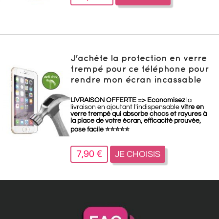
J'achète la protection en verre
trempé pour ce téléphone pour
rendre mon écran incassable
LIVRAISON OFFERTE =>
Economisez
la
livraison en ajoutant l'indispensable
vitre en
verre trempé qui absorbe chocs et rayures à
la place de votre écran, efficacité prouvée,
pose facile
⭐
⭐
⭐
⭐
⭐
7,90 €
JE CHOISIS