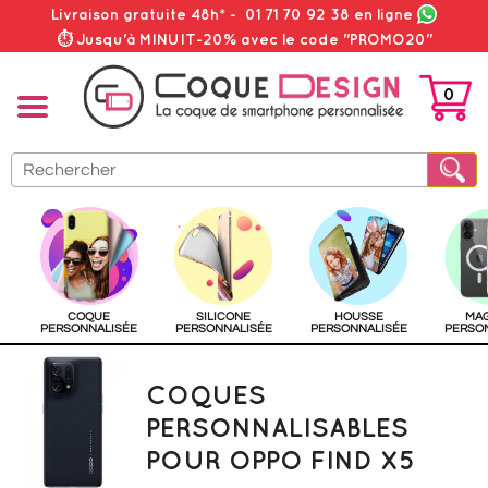
Livraison gratuite 48h*
-
01 71 70 92 38
en ligne
⏱ Jusqu'à MINUIT-20% avec le code "PROMO20"
0
PANIER
COQUE
SILICONE
HOUSSE
MA
PERSONNALISÉE
PERSONNALISÉE
PERSONNALISÉE
PERSO
COQUES
PERSONNALISABLES
POUR OPPO FIND X5