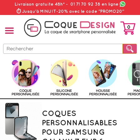
Livraison gratuite 48h*
-
01 71 70 92 38
en ligne
⏱ Jusqu'à MINUIT-20% avec le code "PROMO20"
0
PANIER
COQUE
SILICONE
HOUSSE
MA
PERSONNALISÉE
PERSONNALISÉE
PERSONNALISÉE
PERSO
COQUES
PERSONNALISABLES
POUR SAMSUNG