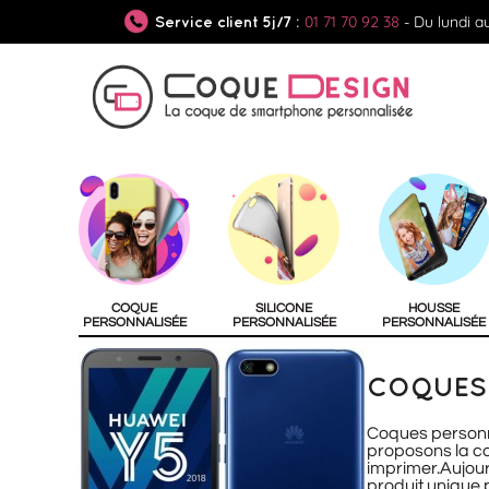
01 71 70 92 38
- Du lundi a
Service client 5j/7 :
COQUE
SILICONE
HOUSSE
PERSONNALISÉE
PERSONNALISÉE
PERSONNALISÉE
COQUES 
Coques personn
proposons la coq
imprimer.Aujour
produit unique 