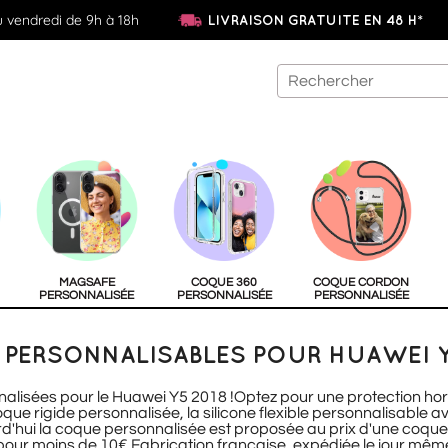
u vendredi de 9h à 18h
LIVRAISON GRATUITE EN 48 H*
MAGSAFE
COQUE 360
COQUE CORDON
PERSONNALISÉE
PERSONNALISÉE
PERSONNALISÉE
PERSONNALISABLES POUR HUAWEI Y
alisées pour le Huawei Y5 2018 !Optez pour une protection ho
ue rigide personnalisée, la silicone flexible personnalisable av
d'hui la coque personnalisée est proposée au prix d'une coque 
pour moins de 10€.Fabrication française, expédiée le jour mêm