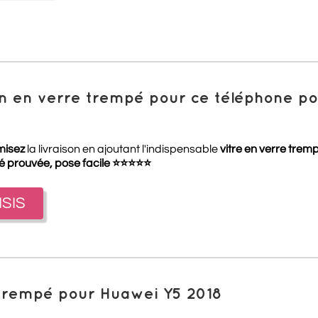
ion en verre trempé pour ce téléphone 
misez
la livraison en ajoutant l'indispensable
vitre en verre trem
té prouvée, pose facile
⭐
⭐
⭐
⭐
⭐
ISIS
 trempé pour Huawei Y5 2018