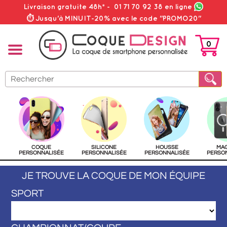
Livraison gratuite 48h*
-
01 71 70 92 38
en ligne
⏱ Jusqu'à MINUIT-20% avec le code "PROMO20"
0
PANIER
COQUE
SILICONE
HOUSSE
MA
PERSONNALISÉE
PERSONNALISÉE
PERSONNALISÉE
PERSO
JE TROUVE LA COQUE DE MON ÉQUIPE
SPORT