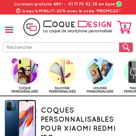
Livraison gratuite 48h*
-
01 71 70 92 38
en ligne
⏱ Jusqu'à MINUIT-20% avec le code "PROMO20"
0
PANIER
COQUE
SILICONE
HOUSSE
MA
PERSONNALISÉE
PERSONNALISÉE
PERSONNALISÉE
PERSO
COQUES
PERSONNALISABLES
POUR XIAOMI REDMI