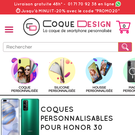
Livraison gratuite 48h*
-
01 71 70 92 38
en ligne
⏱ Jusqu'à MINUIT-20% avec le code "PROMO20"
0
PANIER
COQUE
SILICONE
HOUSSE
MA
PERSONNALISÉE
PERSONNALISÉE
PERSONNALISÉE
PERSO
COQUES
PERSONNALISABLES
POUR HONOR 30