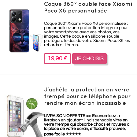
Coque 360° double face Xiaomi
Poco X6 personnalisée
Coque 360° Xiaomi Poco X6 personnalisée :
personnalisez une protection intégrale pour
votre smartphone avec vos photos, vos
images. Cette coque en silicone souple
protègera le dos de votre Xiaomi Poco X6 les
rebords et l'écran.
19,90 €
JE CHOISIS
J'achète la protection en verre
trempé pour ce téléphone pour
rendre mon écran incassable
LIVRAISON OFFERTE =>
Economisez
la
livraison en ajoutant l'indispensable
vitre en
verre trempé qui absorbe chocs et rayures à
la place de votre écran, efficacité prouvée,
pose facile
⭐
⭐
⭐
⭐
⭐