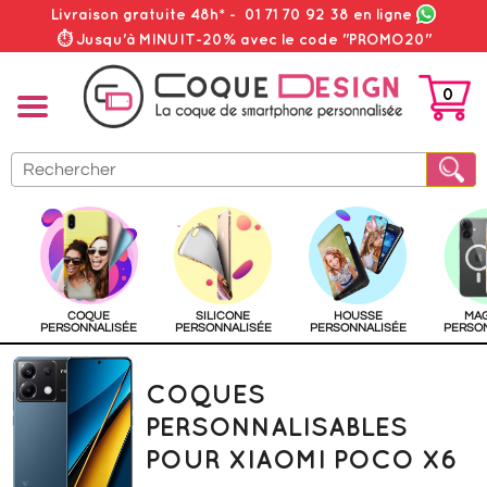
Livraison gratuite 48h*
-
01 71 70 92 38
en ligne
⏱ Jusqu'à MINUIT-20% avec le code "PROMO20"
0
PANIER
COQUE
SILICONE
HOUSSE
MA
PERSONNALISÉE
PERSONNALISÉE
PERSONNALISÉE
PERSO
COQUES
PERSONNALISABLES
POUR XIAOMI POCO X6