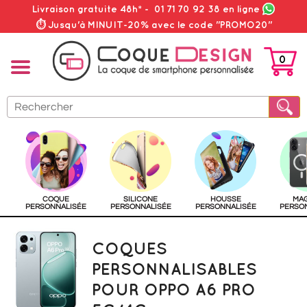
Livraison gratuite 48h*
-
01 71 70 92 38
en ligne
⏱ Jusqu'à MINUIT-20% avec le code "PROMO20"
0
PANIER
COQUE
SILICONE
HOUSSE
MA
PERSONNALISÉE
PERSONNALISÉE
PERSONNALISÉE
PERSO
COQUES
PERSONNALISABLES
POUR OPPO A6 PRO