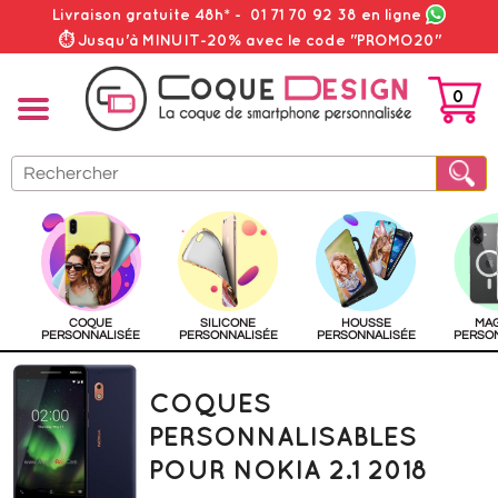
Livraison gratuite 48h*
-
01 71 70 92 38
en ligne
⏱ Jusqu'à MINUIT-20% avec le code "PROMO20"
0
PANIER
COQUE
SILICONE
HOUSSE
MA
PERSONNALISÉE
PERSONNALISÉE
PERSONNALISÉE
PERSO
COQUES
PERSONNALISABLES
POUR NOKIA 2.1 2018