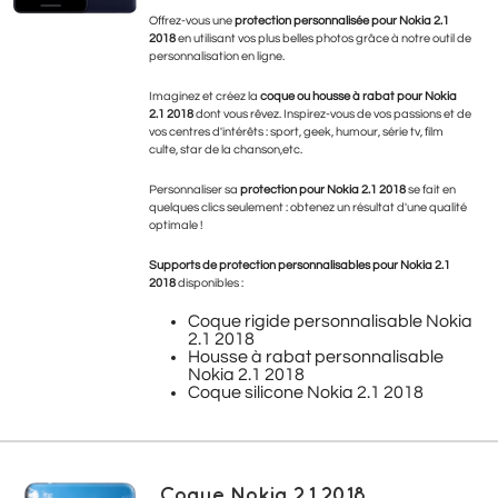
Offrez-vous une
protection personnalisée pour Nokia 2.1
2018
en utilisant vos plus belles photos grâce à notre outil de
personnalisation en ligne.
Imaginez et créez la
coque ou housse à rabat pour Nokia
2.1 2018
dont vous rêvez. Inspirez-vous de vos passions et de
vos centres d'intérêts : sport, geek, humour, série tv, film
culte, star de la chanson,etc.
Personnaliser sa
protection pour Nokia 2.1 2018
se fait en
quelques clics seulement : obtenez un résultat d'une qualité
optimale !
Supports de protection personnalisables pour Nokia 2.1
2018
disponibles :
Coque rigide personnalisable Nokia
2.1 2018
Housse à rabat personnalisable
Nokia 2.1 2018
Coque silicone Nokia 2.1 2018
Coque Nokia 2.1 2018