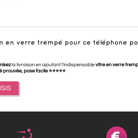
ion en verre trempé pour ce téléphone 
misez
la livraison en ajoutant l'indispensable
vitre en verre trem
té prouvée, pose facile
⭐
⭐
⭐
⭐
⭐
ISIS