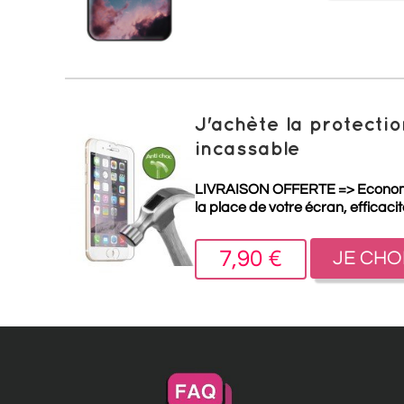
J'achète la protect
incassable
LIVRAISON OFFERTE =>
Econo
la place de votre écran, efficaci
7,90 €
JE CHO