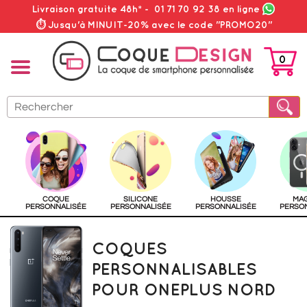
Livraison gratuite 48h*
-
01 71 70 92 38
en ligne
⏱ Jusqu'à MINUIT-20% avec le code "PROMO20"
0
PANIER
COQUE
SILICONE
HOUSSE
MA
PERSONNALISÉE
PERSONNALISÉE
PERSONNALISÉE
PERSO
COQUES
PERSONNALISABLES
POUR ONEPLUS NORD