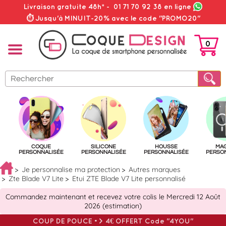
Livraison gratuite 48h*
-
01 71 70 92 38
en ligne
⏱ Jusqu'à MINUIT-20% avec le code "PROMO20"
0
PANIER
COQUE
SILICONE
HOUSSE
MA
PERSONNALISÉE
PERSONNALISÉE
PERSONNALISÉE
PERSO
Je personnalise ma protection
Autres marques
Zte Blade V7 Lite
Etui ZTE Blade V7 Lite personnalisé
Commandez maintenant et recevez votre colis le Mercredi 12 Août
2026 (estimation)
COUP DE POUCE => 4€ OFFERT Code "4YOU"