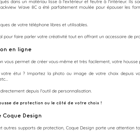
qués dans un matériau lisse à l'extérieur et feutre à l'intérieur. Ils
lackview Wave 8C a été parfaitement moulée pour épouser les forme
ques de votre téléphone libres et utilisables.
déal pour faire parler votre créativité tout en offrant un accessoire de 
ion en ligne
tion vous permet de créer vous-même et très facilement, votre housse
r votre étui ? Importez la photo ou image de votre choix depuis vo
tc...
irectement depuis l'outil de personnalisation.
usse de protection ou le côté de votre choix !
de Coque Design
t autres supports de protection, Coque Design porte une attention tou