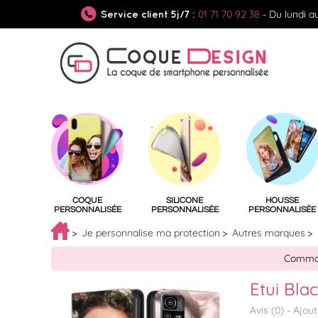
01 71 70 92 38
- Du lundi a
Service client 5j/7 :
COQUE
SILICONE
HOUSSE
PERSONNALISÉE
PERSONNALISÉE
PERSONNALISÉE
Je personnalise ma protection
Autres marques
Command
Etui Bla
Avis (
0
) -
Ajou