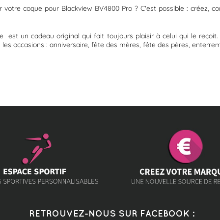
ur votre coque pour Blackview BV4800 Pro ? C'est possible : créez,
 est un cadeau original qui fait toujours plaisir à celui qui le reçoi
 les occasions : anniversaire, fête des mères, fête des pères, enterrem
RETROUVEZ-NOUS SUR FACEBOOK :