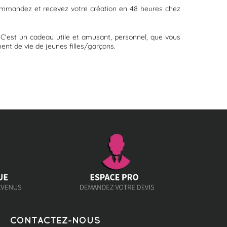
 commandez et recevez votre création en 48 heures chez
t. C'est un cadeau utile et amusant, personnel, que vous
ent de vie de jeunes filles/garçons.
CONTACTEZ-NOUS