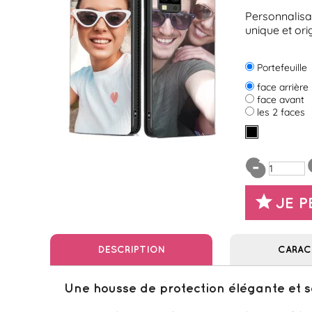
Personnalisa
unique et ori
Portefeuille
face arrière
face avant
les 2 faces
JE 
DESCRIPTION
CARAC
Une housse de protection élégante et s