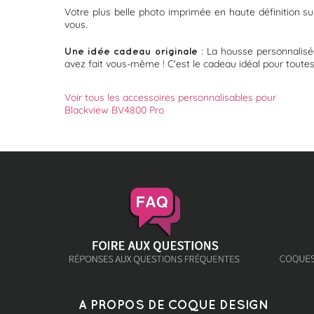
Votre plus belle photo imprimée en haute définition s
vous.
: La housse personnalisée
Une idée cadeau originale
avez fait vous-même ! C'est le cadeau idéal pour toutes
Voir tous les accessoires personnalisables pour
Blackview BV4800 Pro
A PROPOS DE COQUE DESIGN