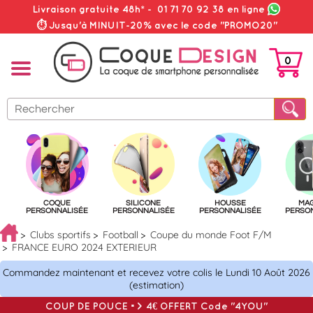
Livraison gratuite 48h*
-
01 71 70 92 38
en ligne
⏱ Jusqu'à MINUIT-20% avec le code "PROMO20"
0
PANIER
COQUE
SILICONE
HOUSSE
MA
PERSONNALISÉE
PERSONNALISÉE
PERSONNALISÉE
PERSO
Clubs sportifs
Football
Coupe du monde Foot F/M
FRANCE EURO 2024 EXTERIEUR
Commandez maintenant et recevez votre colis le Lundi 10 Août 2026
(estimation)
COUP DE POUCE => 4€ OFFERT Code "4YOU"