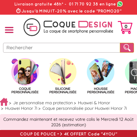
Livraison gratuite 48h*
-
01 71 70 92 38
en ligne
⏱ Jusqu'à MINUIT-20% avec le code "PROMO20"
0
PANIER
COQUE
SILICONE
HOUSSE
MA
PERSONNALISÉE
PERSONNALISÉE
PERSONNALISÉE
PERSO
Je personnalise ma protection
Huawei & Honor
Huawei Honor 7i
Coque personnalisée pour Huawei Honor 7i
Commandez maintenant et recevez votre colis le Mercredi 12 Août
2026 (estimation)
COUP DE POUCE => 4€ OFFERT Code "4YOU"