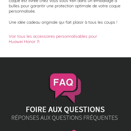
coque est livrée chez vous sous 48h dans un emballage à
bulles pour garantir une protection optimale de votre coque
personnalisée.
Une idée cadeau originale qui fait plaisir à tous les coups !
Voir tous les accessoires personnalisables pour
Huawei Honor 7i