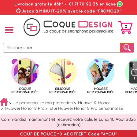
Livraison gratuite 48h*
-
01 71 70 92 38
en ligne
⏱ Jusqu'à MINUIT-20% avec le code "PROMO20"
0
PANIER
COQUE
SILICONE
HOUSSE
MA
PERSONNALISÉE
PERSONNALISÉE
PERSONNALISÉE
PERSO
Je personnalise ma protection
Huawei & Honor
Huawei Honor 8 Pro
Etui Huawei Honor 8 Pro personnalisé
Commandez maintenant et recevez votre colis le Lundi 10 Août 2026
(estimation)
COUP DE POUCE => 4€ OFFERT Code "4YOU"