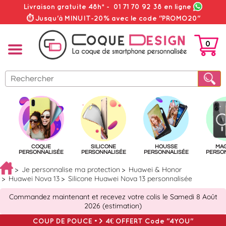
Livraison gratuite 48h*
-
01 71 70 92 38
en ligne
⏱ Jusqu'à MINUIT-20% avec le code "PROMO20"
0
PANIER
COQUE
SILICONE
HOUSSE
MA
PERSONNALISÉE
PERSONNALISÉE
PERSONNALISÉE
PERSO
Je personnalise ma protection
Huawei & Honor
Huawei Nova 13
Silicone Huawei Nova 13 personnalisée
Commandez maintenant et recevez votre colis le Samedi 8 Août
2026 (estimation)
COUP DE POUCE => 4€ OFFERT Code "4YOU"