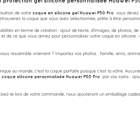
rotection gel silicone personnalisée Huawei P5
isation de votre
vous devez c
coque en silicone gel Huawei P50 Pro
etrouverez la coque que vous avez sélectionnée, prête à être personna
bilités en terme de création : ajout de texte, d'images, de photos, de
s et de ce que vous aimez pour personnaliser votre coque en silicone : 
vous ressemble vraiment ? Importez vos photos : famille, amis, animal,
unique au monde, c'est la coque parfaite puisque c'est la vôtre. Aucune 
e
par vos soins : aj
coque silicone personnalisée
Huawei P50 Pro
cisez-le lors de votre commande, nous ajouteront un emballage cadeau