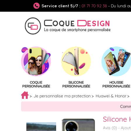
01 71 70 92 38
- Du lundi a
Service client 5j/7 :
COQUE
SILICONE
HOUSSE
PERSONNALISÉE
PERSONNALISÉE
PERSONNALISÉE
Je personnalise ma protection
Huawei & Honor
Comma
Silicone
Avis (
0
) -
Ajou