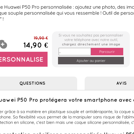
ne Huawei P50 Pro personnalisée : ajoutez une photo, des imag
ue souple personnalisée qui vous ressemble ! Outil de personna
 !
Si vous ne souhaitez pas personnaliser
19,90 €
votre téléphone avec notre outil,
14,90 €
chargez directement une image
Parcourir
PERSONNALISE
QUESTIONS
AVIS
uawei P50 Pro protégera votre smartphone avec eff
er grâce à sa matière en plastique souple et antidérapante, la coque si
hone. Sa flexibilité vous permet de la manipuler sans risque de l'abîmer
ction en silicone, c'est bien mais une coque silicone personnalisée, c